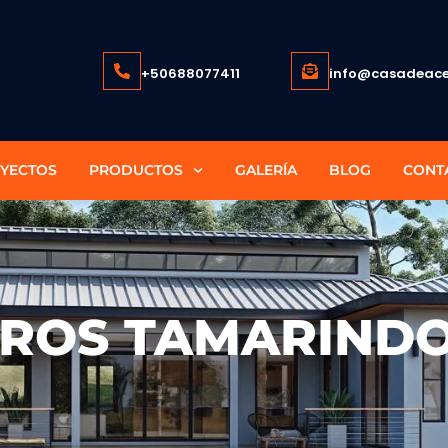
+50688077411
info@casadeace
YECTOS
PRODUCTOS
GALERÍA
BLOG
CONT
ROS TAMARIND