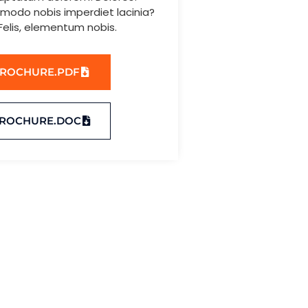
odo nobis imperdiet lacinia?
Felis, elementum nobis.
ROCHURE.PDF
ROCHURE.DOC