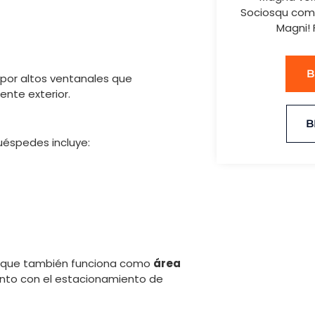
Sociosqu comm
Magni! 
B
 por altos ventanales que
ente exterior.
B
uéspedes incluye:
que también funciona como
área
junto con el estacionamiento de