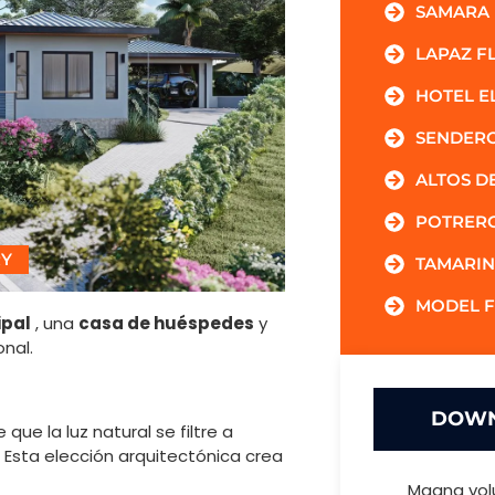
SAMARA
LAPAZ F
HOTEL E
SENDER
ALTOS D
POTRER
RY
TAMARIN
MODEL 
ipal
, una
casa de huéspedes
y
onal.
DOWN
 que la luz natural se filtre a
 Esta elección arquitectónica crea
Magna vol