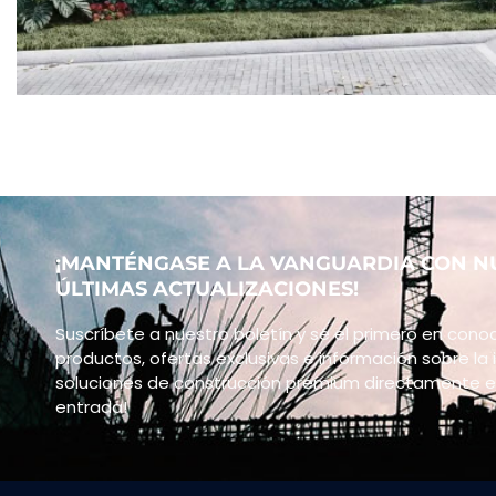
¡MANTÉNGASE A LA VANGUARDIA CON N
ÚLTIMAS ACTUALIZACIONES!
Suscríbete a nuestro boletín y sé el primero en cono
productos, ofertas exclusivas e información sobre la i
soluciones de construcción premium directamente e
entrada!