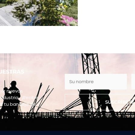
UESTRAS
cer nuevos
ndustria . ¡Recibe
SUSCRÍBET
n tu bandeja de