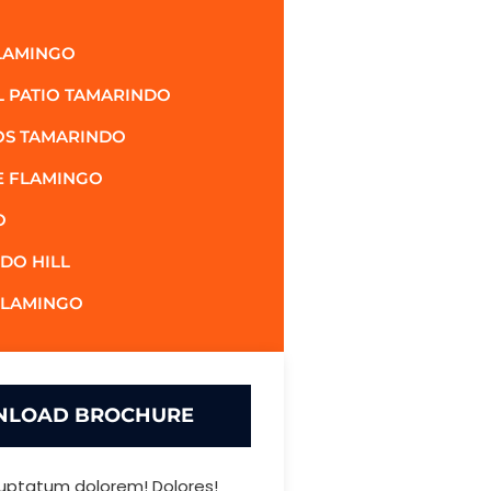
LAMINGO
L PATIO TAMARINDO
OS TAMARINDO
E FLAMINGO
O
DO HILL
FLAMINGO
LOAD BROCHURE
uptatum dolorem! Dolores!