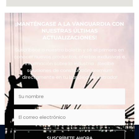
¡MANTÉNGASE A LA VANGUARDIA CON
NUESTRAS ÚLTIMAS
ACTUALIZACIONES!
Suscríbete a nuestro boletín y sé el primero en
conocer nuevos productos, ofertas exclusivas e
información sobre la industria . ¡Recibe
soluciones de construcción premium
directamente en tu bandeja de entrada!
SUSCRÍBETE AHORA