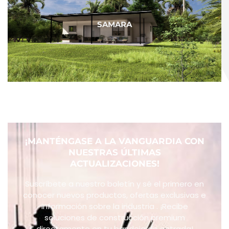
SAMARA
¡MANTÉNGASE A LA VANGUARDIA CON
NUESTRAS ÚLTIMAS
ACTUALIZACIONES!
Suscríbete a nuestro boletín y sé el primero en
conocer nuevos productos, ofertas exclusivas e
información sobre la industria . ¡Recibe
soluciones de construcción premium
directamente en tu bandeja de entrada!